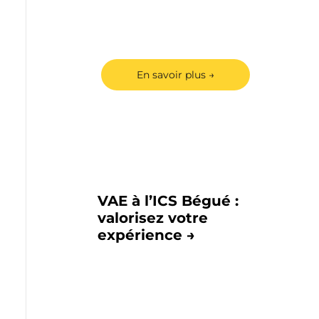
Rejoignez une
carrière d'excellence
avec le cabinet EY
En savoir plus →
VAE à l’ICS Bégué :
valorisez votre
expérience →