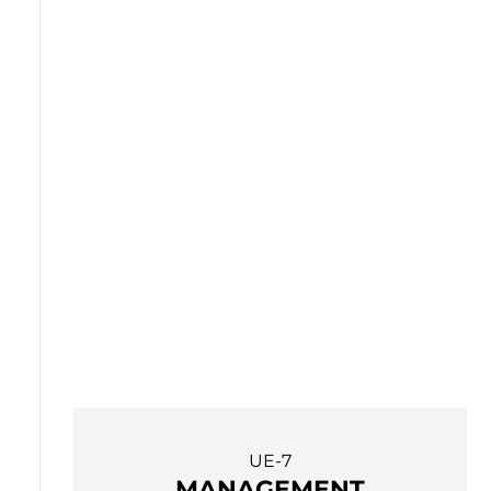
Le DCG sur
parcoursup →
UE-7
MANAGEMENT