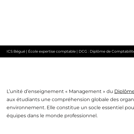
ICS Bégué
|
École expertise comptable
|
DCG : Diplôme de Comptabilité
L’unité d’enseignement « Management » du
Diplôme
aux étudiants une compréhension globale des organis
environnement. Elle constitue un socle essentiel pour l
équipes dans le monde professionnel.