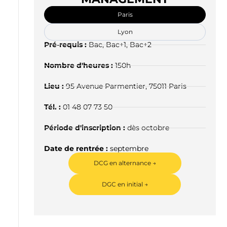
Paris
Lyon
Pré-requis :
Bac, Bac+1, Bac+2
Nombre d'heures :
150h
Lieu :
95 Avenue Parmentier, 75011 Paris
Tél. :
01 48 07 73 50
Période d'inscription :
dès octobre
Date de rentrée :
septembre
DCG en alternance →
DGC en initial →