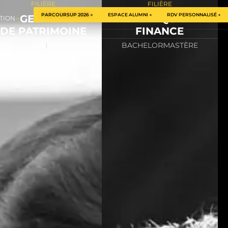
FILIÈRE
FILIÈRE
PARCOURSUP 2026 →
ESPACE ALUMNI →
RDV PERSONNALISÉ →
GESTION
BANQUE
TION
DE PATRIMOINE
FINANCE
BACHELOR
MASTÈRE
BACHELOR
MASTÈRE
Bachelor Audit Gestion
Bachelor Audit Gestion
Finance →
Finance →
Mastère Banque & Finance
Mastère Expert Conseil en
→
Gestion de Patrimoine →