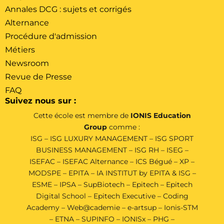
Annales DCG : sujets et corrigés
Alternance
Procédure d'admission
Métiers
Newsroom
Revue de Presse
FAQ
Suivez nous sur :
Cette école est membre de
IONIS Education
Group
comme :
ISG
–
ISG LUXURY MANAGEMENT
–
ISG SPORT
BUSINESS MANAGEMENT
–
ISG RH
–
ISEG
–
ISEFAC
–
ISEFAC Alternance
–
ICS Bégué
–
XP
–
MODSPE
–
EPITA
–
IA INSTITUT by EPITA & ISG
–
ESME
–
IPSA
–
SupBiotech
–
Epitech
–
Epitech
Digital School
–
Epitech Executive
–
Coding
Academy
–
Web@cademie
–
e-artsup
–
Ionis-STM
–
ETNA
–
SUPINFO
–
IONISx
–
PHG
–