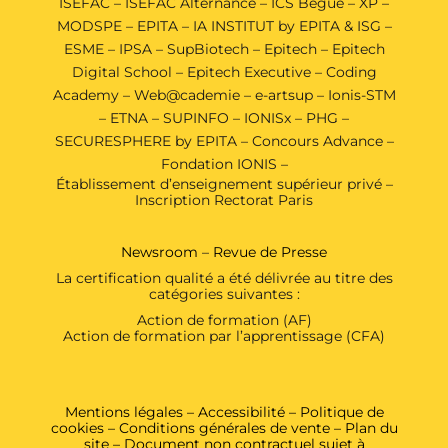
ISEFAC
–
ISEFAC Alternance
–
ICS Bégué
–
XP
–
MODSPE
–
EPITA
–
IA INSTITUT by EPITA & ISG
–
ESME
–
IPSA
–
SupBiotech
–
Epitech
–
Epitech
Digital School
–
Epitech Executive
–
Coding
Academy
–
Web@cademie
–
e-artsup
–
Ionis-STM
–
ETNA
–
SUPINFO
–
IONISx
–
PHG
–
SECURESPHERE by EPITA
–
Concours Advance
–
Fondation IONIS
–
Établissement d’enseignement supérieur privé –
Inscription Rectorat Paris
Newsroom
–
Revue de Presse
La certification qualité a été délivrée au titre des
catégories suivantes :
Action de formation (AF)
Action de formation par l’apprentissage (CFA)
Mentions légales
–
Accessibilité
–
Politique de
cookies
–
Conditions générales de vente
–
Plan du
site
– Document non contractuel sujet à