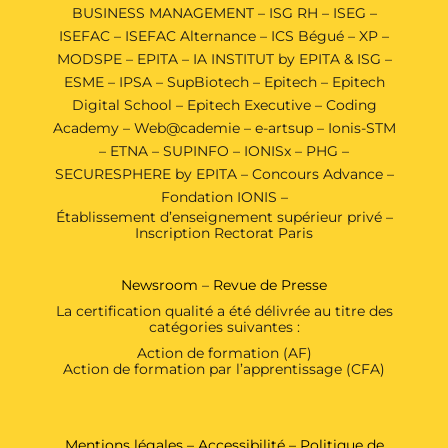
BUSINESS MANAGEMENT
–
ISG RH
–
ISEG
–
ISEFAC
–
ISEFAC Alternance
–
ICS Bégué
–
XP
–
MODSPE
–
EPITA
–
IA INSTITUT by EPITA & ISG
–
ESME
–
IPSA
–
SupBiotech
–
Epitech
–
Epitech
Digital School
–
Epitech Executive
–
Coding
Academy
–
Web@cademie
–
e-artsup
–
Ionis-STM
–
ETNA
–
SUPINFO
–
IONISx
–
PHG
–
SECURESPHERE by EPITA
–
Concours Advance
–
Fondation IONIS
–
Établissement d’enseignement supérieur privé –
Inscription Rectorat Paris
Newsroom
–
Revue de Presse
La certification qualité a été délivrée au titre des
catégories suivantes :
Action de formation (AF)
Action de formation par l’apprentissage (CFA)
Mentions légales
–
Accessibilité
–
Politique de