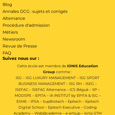
Blog
Annales DCG : sujets et corrigés
Alternance
Procédure d'admission
Métiers
Newsroom
Revue de Presse
FAQ
Suivez nous sur :
Cette école est membre de
IONIS Education
Group
comme :
ISG
–
ISG LUXURY MANAGEMENT
–
ISG SPORT
BUSINESS MANAGEMENT
–
ISG RH
–
ISEG
–
ISEFAC
–
ISEFAC Alternance
–
ICS Bégué
–
XP
–
MODSPE
–
EPITA
–
IA INSTITUT by EPITA & ISG
–
ESME
–
IPSA
–
SupBiotech
–
Epitech
–
Epitech
Digital School
–
Epitech Executive
–
Coding
Academy
–
Web@cademie
–
e-artsup
–
Ionis-STM