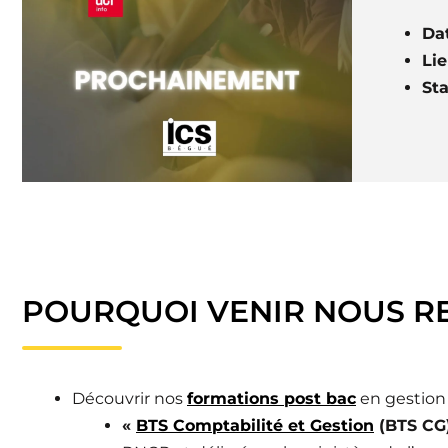
Da
Li
St
POURQUOI VENIR NOUS R
Découvrir nos
formations post bac
en gestion 
«
BTS Comptabilité et Gestion
(BTS CG)