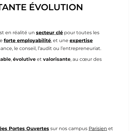
TANTE ÉVOLUTION
t en réalité un
secteur clé
pour toutes les
ne
forte employabilité
, et une
expertise
ce, le conseil, l’audit ou l’entrepreneuriat.
table
,
évolutive
et
valorisante
, au cœur des
ées Portes Ouvertes
sur nos campus
Parisien
et