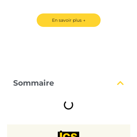
cabinet EY
En savoir plus →
Sommaire