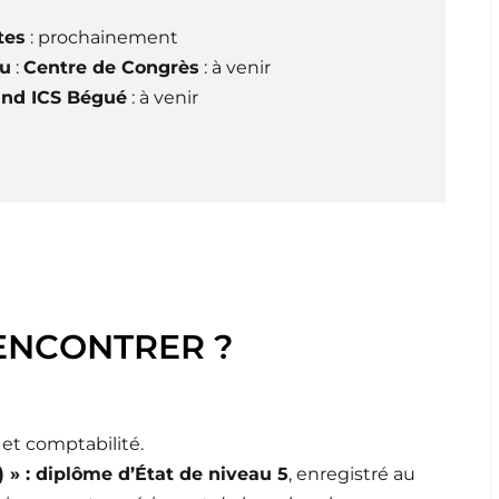
tes
: prochainement
eu
:
Centre de Congrès
: à venir
and ICS Bégué
: à venir
ENCONTRER ?
et comptabilité.
 » : diplôme d’État de niveau 5
, enregistré au