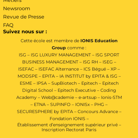
Métiers
Newsroom
Revue de Presse
FAQ
Suivez nous sur :
Cette école est membre de
IONIS Education
Group
comme :
ISG
–
ISG LUXURY MANAGEMENT
–
ISG SPORT
BUSINESS MANAGEMENT
–
ISG RH
–
ISEG
–
ISEFAC
–
ISEFAC Alternance
–
ICS Bégué
–
XP
–
MODSPE
–
EPITA
–
IA INSTITUT by EPITA & ISG
–
ESME
–
IPSA
–
SupBiotech
–
Epitech
–
Epitech
Digital School
–
Epitech Executive
–
Coding
Academy
–
Web@cademie
–
e-artsup
–
Ionis-STM
–
ETNA
–
SUPINFO
–
IONISx
–
PHG
–
SECURESPHERE by EPITA
–
Concours Advance
–
Fondation IONIS
–
Établissement d’enseignement supérieur privé –
Inscription Rectorat Paris