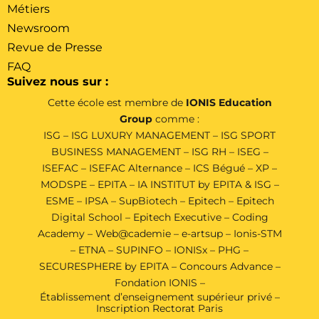
Métiers
Newsroom
Revue de Presse
FAQ
Suivez nous sur :
Cette école est membre de
IONIS Education
Group
comme :
ISG
–
ISG LUXURY MANAGEMENT
–
ISG SPORT
BUSINESS MANAGEMENT
–
ISG RH
–
ISEG
–
ISEFAC
–
ISEFAC Alternance
–
ICS Bégué
–
XP
–
MODSPE
–
EPITA
–
IA INSTITUT by EPITA & ISG
–
ESME
–
IPSA
–
SupBiotech
–
Epitech
–
Epitech
Digital School
–
Epitech Executive
–
Coding
Academy
–
Web@cademie
–
e-artsup
–
Ionis-STM
–
ETNA
–
SUPINFO
–
IONISx
–
PHG
–
SECURESPHERE by EPITA
–
Concours Advance
–
Fondation IONIS
–
Établissement d’enseignement supérieur privé –
Inscription Rectorat Paris