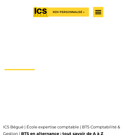
RDV PERSONNALISÉ →
Le BTS en alternance : la
voie directe vers une
carrière
Vous envisagez
l’alternance pour faire votre BTS
après le
bac ? Découvrez dans cette page l’essentiel sur cette filière.
ICS Bégué
|
École expertise comptable
|
BTS Comptabilité &
Gestion
|
BTS en alternance : tout savoir de A à Z