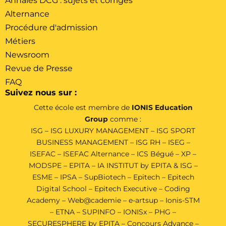
Annales DCG : sujets et corrigés
Alternance
Procédure d'admission
Métiers
Newsroom
Revue de Presse
FAQ
Suivez nous sur :
Cette école est membre de
IONIS Education
Group
comme :
ISG
–
ISG LUXURY MANAGEMENT
–
ISG SPORT
BUSINESS MANAGEMENT
–
ISG RH
–
ISEG
–
ISEFAC
–
ISEFAC Alternance
–
ICS Bégué
–
XP
–
MODSPE
–
EPITA
–
IA INSTITUT by EPITA & ISG
–
ESME
–
IPSA
–
SupBiotech
–
Epitech
–
Epitech
Digital School
–
Epitech Executive
–
Coding
Academy
–
Web@cademie
–
e-artsup
–
Ionis-STM
–
ETNA
–
SUPINFO
–
IONISx
–
PHG
–
SECURESPHERE by EPITA
–
Concours Advance
–